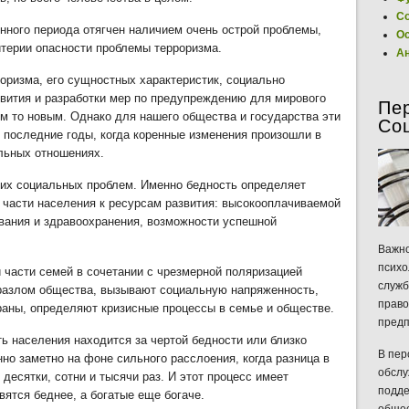
Со
нного периода отягчен наличием очень острой проблемы,
Ос
итерии опасности проблемы терроризма.
Ан
оризма, его сущностных характеристик, социально
звития и разработки мер по предупреждению для мирового
Пе
м то новым. Однако для нашего общества и государства эти
Со
 последние годы, когда коренные изменения произошли в
льных отношениях.
ших социальных проблем. Именно бедность определяет
 части населения к ресурсам развития: высокооплачиваемой
вания и здравоохранения, возможности успешной
Важно
психо
 части семей в сочетании с чрезмерной поляризацией
служб
разлом общества, вызывают социальную напряженность,
право
раны, определяют кризисные процессы в семье и обществе.
предп
ь населения находится за чертой бедности или близко
В пер
нно заметно на фоне сильного расслоения, когда разница в
обслу
десятки, сотни и тысячи раз. И этот процесс имеет
подде
вятся беднее, а богатые еще богаче.