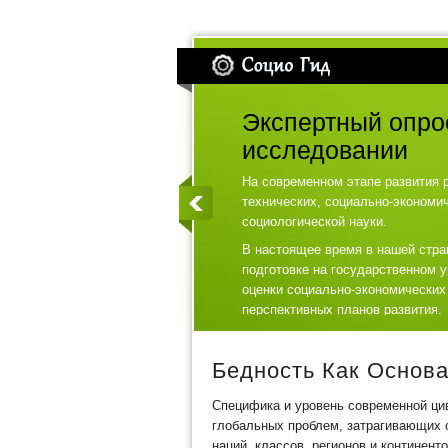
Экспертный опро
исследовании
На современном этапе развития 
технических, социально-экономи
социологической науки.
В настоящее время в нашей стра
подготовке на государственном 
оценки социально-экономических
перспективных планов развития.
Бедность Как Основ
Специфика и уровень современной ци
глобальных проблем, затрагивающих 
наций, классов, регионов и континент