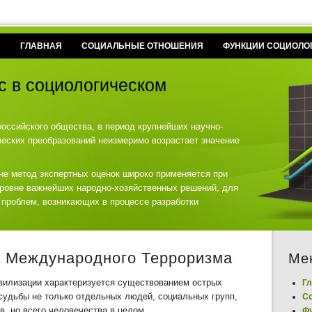
ГЛАВНАЯ
СОЦИАЛЬНЫЕ ОТНОШЕНИЯ
ФУНКЦИИ СОЦИОЛО
с в социологическом
российского общества, в период крупнейших научно-
ческих преобразований неизмеримо возрастает значение
не метод экспертных оценок широко применяется при
уровне важнейших народно-хозяйственных решений, для
 проблем, возникающих в процессе разработки
а Международного Терроризма
Ме
вилизации характеризуется существованием острых
Гл
судьбы не только отдельных людей, социальных групп,
С
ов, но всего человечества в целом.
Фу