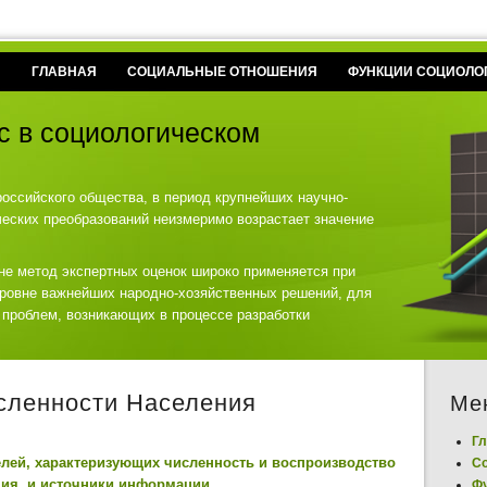
ГЛАВНАЯ
СОЦИАЛЬНЫЕ ОТНОШЕНИЯ
ФУНКЦИИ СОЦИОЛО
с в социологическом
российского общества, в период крупнейших научно-
ческих преобразований неизмеримо возрастает значение
не метод экспертных оценок широко применяется при
уровне важнейших народно-хозяйственных решений, для
 проблем, возникающих в процессе разработки
сленности Населения
Ме
Гл
елей, характеризующих численность и воспроизводство
С
ния, и источники информации
Фу