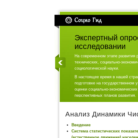
Экспертный опро
исследовании
На современном этапе развития 
технических, социально-экономи
социологической науки.
В настоящее время в нашей стра
подготовке на государственном 
оценки социально-экономических
перспективных планов развития.
Анализ Динамики Чи
Введение
Система статистических показат
(естественное движение) населе