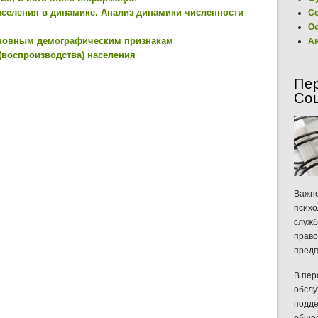
аселения в динамике. Анализ динамики численности
Со
Ос
сновным демографическим признакам
Ан
(воспроизводства) населения
Пе
Со
Важно
психо
служб
право
предп
В пер
обслу
подде