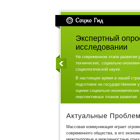
Экспертный опро
исследовании
На современном этапе развития 
технических, социально-экономи
социологической науки.
В настоящее время в нашей стра
подготовке на государственном 
оценки социально-экономических
перспективных планов развития.
Актуальные Пробле
Массовая коммуникация играет огромн
современного общества, в его эконом
межгрупповые и межличностные отно