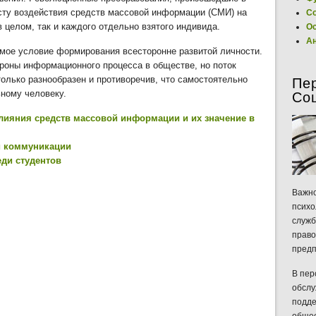
сту воздействия средств массовой информации (СМИ) на
Со
в целом, так и каждого отдельно взятого индивида.
Ос
Ан
имое условие формирования всесторонне развитой личности.
роны информационного процесса в обществе, но поток
олько разнообразен и противоречив, что самостоятельно
Пе
ьному человеку.
Со
влияния средств массовой информации и их значение в
й коммуникации
ди студентов
Важно
психо
служб
право
предп
В пер
обслу
подде