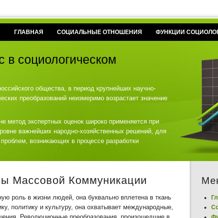
ГЛАВНАЯ
СОЦИАЛЬНЫЕ ОТНОШЕНИЯ
ФУНКЦИИ СОЦИОЛО
с в социологическом
российского общества, в период крупнейших научно-
ческих преобразований неизмеримо возрастает значение
не метод экспертных оценок широко применяется при
уровне важнейших народно-хозяйственных решений, для
 проблем, возникающих в процессе разработки
мы Массовой Коммуникации
Ме
ую роль в жизни людей, она буквально вплетена в ткань
Гл
ику, политику и культуру, она охватывает международные,
С
шения. Революционные преобразования, произошедшие в
Фу